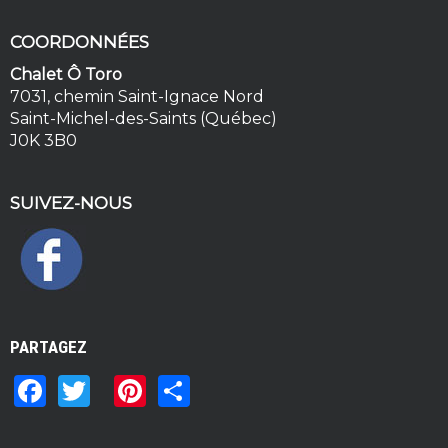
s
COORDONNÉES
Chalet Ô Toro
7031, chemin Saint-Ignace Nord
Saint-Michel-des-Saints (Québec)
J0K 3B0
SUIVEZ-NOUS
PARTAGEZ
F
T
Pi
S
a
w
n
h