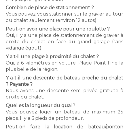
t
Pri
Combien de place de stationnement ?
s
Vous pouvez vous stationner sur le gravier au tour
du chalet seulement (environ 12 autos)
S
Group
Peut-on avoir une place pour une roulotte ?
a
Oui, il y a une place de stationnement de gravier à
Photo
droite du chalet en face du grand garage (sans
i
vidange égout)
FAQ
Y a t-il une plage à proximité du chalet ?
n
Oui, à 6 kilomètres en voiture. Plage Point Fine la
Nous j
t
plus belle de la région.
Y a-t-il une descente de bateau proche du chalet
-
? Payante ?
M
Nous avons une descente semi-privée gratuite à
droite du chalet.
i
Quel es la longueur du quai ?
c
Vous pouvez loger un bateau de maximum 25
pieds. Il y a 6 pieds de profondeur.
h
Peut-on faire la location de bateau/ponton