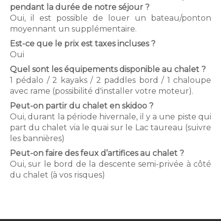
pendant la durée de notre séjour ?
e
Oui, il est possible de louer un bateau/ponton
l
moyennant un supplémentaire.
Est-ce que le prix est taxes incluses ?
-
Oui
d
Quel sont les équipements disponible au chalet ?
1 pédalo / 2 kayaks / 2 paddles bord / 1 chaloupe
e
avec rame (possibilité d'installer votre moteur).
s
Peut-on partir du chalet en skidoo ?
Oui, durant la période hivernale, il y a une piste qui
-
part du chalet via le quai sur le Lac taureau (suivre
les bannières)
S
Peut-on faire des feux d’artifices au chalet ?
a
Oui, sur le bord de la descente semi-privée à côté
du chalet (à vos risques)
i
n
t