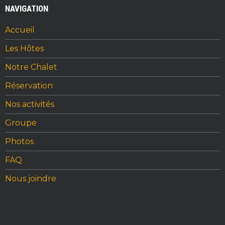
c
it
te
ar
NAVIGATION
e
te
re
e
b
r
st
Accueil
o
Les Hôtes
o
Notre Chalet
k
Réservation
Nos activités
Groupe
Photos
FAQ
Nous joindre