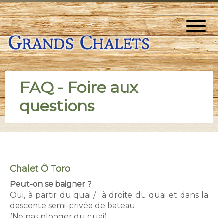
Aller
au
G
contenu
Accuei
r
principal
a
Les Hô
n
Notre 
FAQ - Foire aux
d
questions
Réserv
s
Nos act
c
h
Été
a
Chalet Ô Toro
Au
Peut-on se baigner ?
l
Oui, à partir du quai / à droite du quai et dans la
Hiv
e
descente semi-privée de bateau.
(Ne pas plonger du quai)